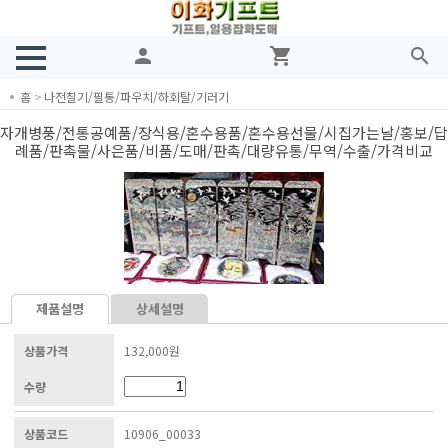
person
shopping_cart
search
홈
>
나전칠기/필통/파우치/하회탈/기러기
자개병풍/전통공예품/장식용/혼수용품/혼수용선물/시집가는날/홍보/답
례품/판촉물/사은품/비품/도매/판촉/대량유통/무역/수출/가격비교
제품설명
상세설명
상품가격
132,000원
수량
상품코드
10906_00033