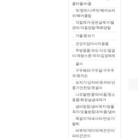
품타올/비품
빗/참빗/나무빗/헤어브러
쉬/헤어클립
각질제거/굳은살제거/발
관리/각질양말/목화양말
거울/돋보기
건강지압마사지용품
주방용품/과도/식도/칼갈
이/계량스푼/국자/김장매트
괄사
구두헤라/구두칼/구두주
걱/효자손
보자기/상커버/옷커버/선
풍기안전망/옷걸이
나프탈렌/좀약/비품/청소
용품/화장실냄새제거
냄비받침/냄비꼭지/방울
꼭지/숫돌받침대/비품/냄비
목걸이/악세사리/만보기/
팔찌
바퀴약/개미약/쥐끈끈이/
파리끈끈이