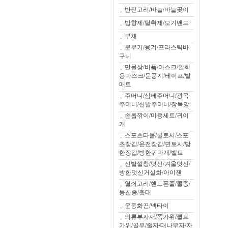
반짇고리/바늘/바늘곶이
방향제/탈취제/모기밴드
부채
분무기/용기/프라스틱바
구니
만물상/비품/마스크/일회
용마스크/문풍지/테이프/발
매트
주머니/삼베주머니/광목
주머니/신발주머니/장독망
손톱깎이/미용세트/귀이
개
스포츠타올/쿨토시/스포
츠장갑/운전장갑/면토시/방
한장갑/방한귀마개/벨트
신발깔창/덧신/겨울덧신/
방한덧신거실화/아이젠
열쇠고리/핸드폰줄/콜종/
등산종/촛대
운동화끈/넥타이
의류부자재/쪽가위/퀼트
가위/골무/줄자/대나무자/자