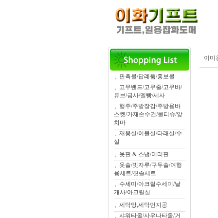
이미
판촉물/답례품/홍보물
고무밴드/고무줄/고무바/
튜브/금사/멜빵/세사
행주/주방장갑/주방용바
스켓/가재손수건/물티슈/앞
치마
재봉실/이불실/타래실/수
실
옷핀 & 스냅/머리핀
옷솔/빗자루/구두솔/여행
용세트/칫솔세트
수세미/아크릴수세미/날
개사/아크릴실
세탁망,세탁먼지공
샤워타올/사우나타올/거