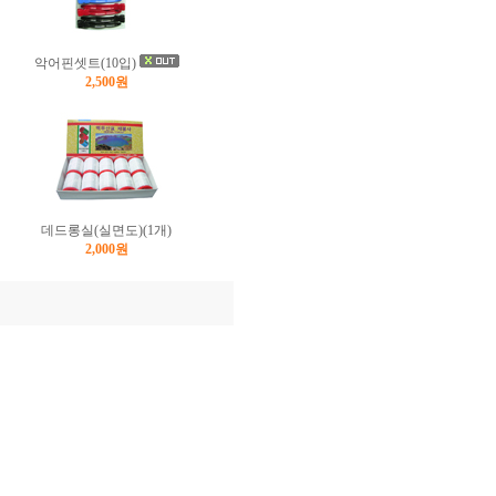
악어핀셋트(10입)
2,500원
데드롱실(실면도)(1개)
2,000원