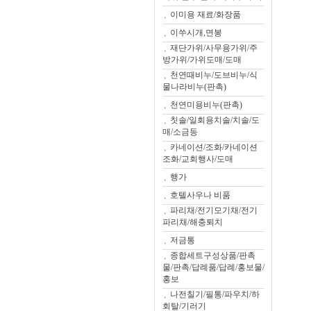
이미용 재료/화장품
이쑤시개,면봉
재단가위/사무용가위/주
방가위/가위도매/도매
천연때비누/도브비누/식
물나라비누(판촉)
천연미용비누(판촉)
칫솔/일회용치솔/치솔/도
매/소금등
카네이션/조화/카네이션
조화/교회행사/도매
행가
호텔사우나 비품
파리채/전기모기채/전기
파리채/해충퇴치
저금통
종합세트구성상품/판촉
물/판촉/답례품/답례/홍보물/
홍보
나전칠기/필통/파우치/하
회탈/기러기