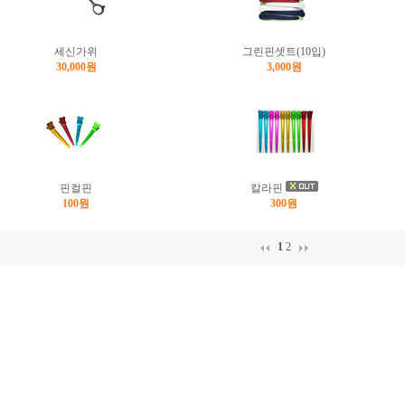
세신가위
그린핀셋트(10입)
30,000원
3,000원
핀컬핀
칼라핀
100원
300원
1
2