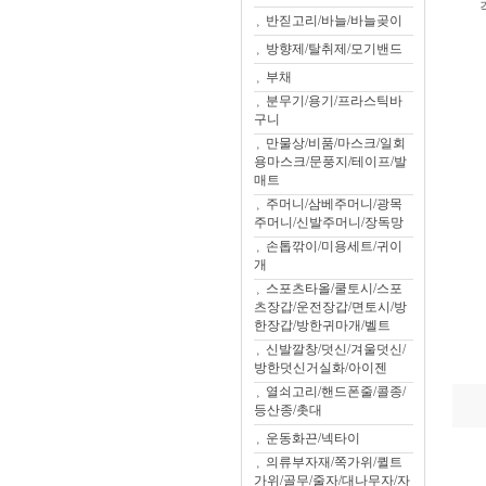
반짇고리/바늘/바늘곶이
방향제/탈취제/모기밴드
부채
분무기/용기/프라스틱바
구니
만물상/비품/마스크/일회
용마스크/문풍지/테이프/발
매트
주머니/삼베주머니/광목
주머니/신발주머니/장독망
손톱깎이/미용세트/귀이
개
스포츠타올/쿨토시/스포
츠장갑/운전장갑/면토시/방
한장갑/방한귀마개/벨트
신발깔창/덧신/겨울덧신/
방한덧신거실화/아이젠
열쇠고리/핸드폰줄/콜종/
등산종/촛대
운동화끈/넥타이
의류부자재/쪽가위/퀼트
가위/골무/줄자/대나무자/자