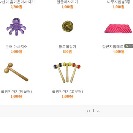
각선미 음이온마사지기
얼굴마사지기
나무지압봉3종
2,200원
1,000원
1,000원
문어 마사지어
황토혈침기
향균지압매트
2,000원
800원
4,000원
롤링안마기(방울형)
롤링안마기(고무형)
1,000원
1,000원
1