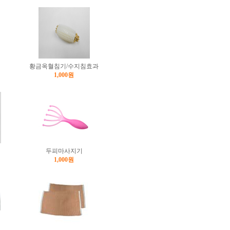
황금옥혈침기/수지침효과
1,000원
두피마사지기
1,000원