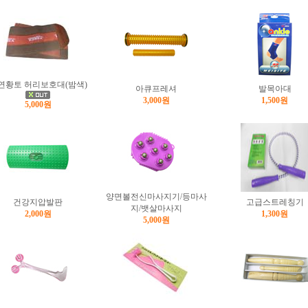
연황토 허리보호대(밤색)
아큐프레셔
발목아대
3,000원
1,500원
5,000원
양면볼전신마사지기/등마사
건강지압발판
고급스트레칭기
지/뱃살마사지
2,000원
1,300원
5,000원