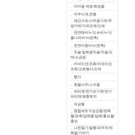
이미용 재료/화장품
이쑤시개,면봉
재단가위/사무용가위/주
방가위/가위도매/도매
천연때비누/도브비누/식
물나라비누(판촉)
천연미용비누(판촉)
칫솔/일회용치솔/치솔/도
매/소금등
카네이션/조화/카네이션
조화/교회행사/도매
행가
호텔사우나 비품
파리채/전기모기채/전기
파리채/해충퇴치
저금통
종합세트구성상품/판촉
물/판촉/답례품/답례/홍보물/
홍보
나전칠기/필통/파우치/하
회탈/기러기