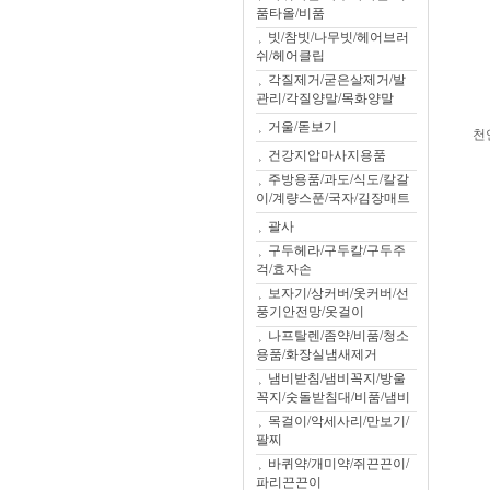
품타올/비품
빗/참빗/나무빗/헤어브러
쉬/헤어클립
각질제거/굳은살제거/발
관리/각질양말/목화양말
거울/돋보기
천
건강지압마사지용품
주방용품/과도/식도/칼갈
이/계량스푼/국자/김장매트
괄사
구두헤라/구두칼/구두주
걱/효자손
보자기/상커버/옷커버/선
풍기안전망/옷걸이
나프탈렌/좀약/비품/청소
용품/화장실냄새제거
냄비받침/냄비꼭지/방울
꼭지/숫돌받침대/비품/냄비
목걸이/악세사리/만보기/
팔찌
바퀴약/개미약/쥐끈끈이/
파리끈끈이