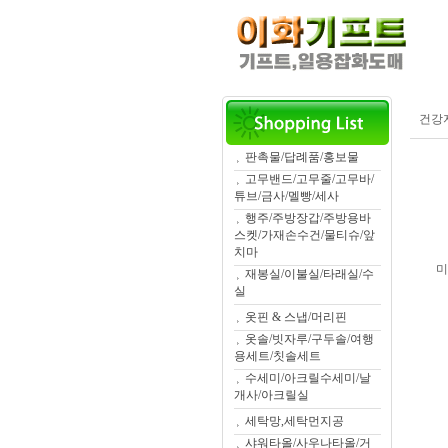
건강
판촉물/답례품/홍보물
고무밴드/고무줄/고무바/
튜브/금사/멜빵/세사
행주/주방장갑/주방용바
스켓/가재손수건/물티슈/앞
치마
미
재봉실/이불실/타래실/수
실
옷핀 & 스냅/머리핀
옷솔/빗자루/구두솔/여행
용세트/칫솔세트
수세미/아크릴수세미/날
개사/아크릴실
세탁망,세탁먼지공
샤워타올/사우나타올/거