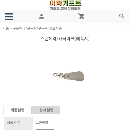
person
shopping_cart
search
홈
>
구두헤라/구두칼/구두주걱/효자손
스텐헤라/태극마크(에폭시)
제품설명
상세설명
상품가격
1,000원