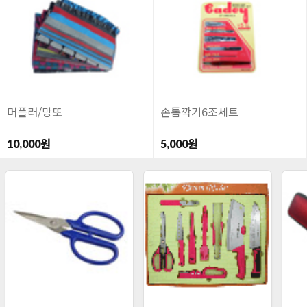
머플러/망또
손톱깍기6조세트
10,000원
5,000원