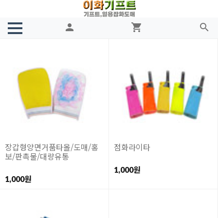
person
shopping_cart
search
장갑형양면거품타올/도매/홍
점화라이타
보/판촉물/대량유통
1,000원
1,000원