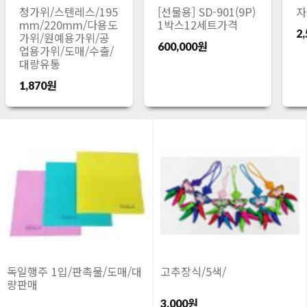
청가위/스텐레스/195
[선물용] SD-901(9P)
자
mm/220mm/다용도
1박스12세트가격
2
가위/원예용가위/공
600,000원
업용가위/도매/수출/
대량유통
1,870원
독일행주 1입/판촉물/도매/대
고추장식/5색/
량판매
3,000원