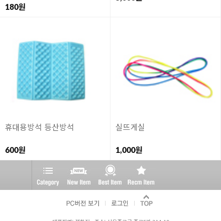
180원
휴대용방석 등산방석
실뜨게실
600원
1,000원