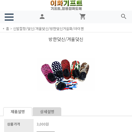
person
shopping_cart
search
홈
>
신발깔창/덧신/겨울덧신/방한덧신거실화/아이젠
방한덧신/겨울덧신
제품설명
상세설명
상품가격
3,000원