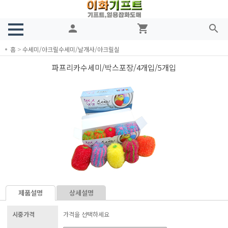
person
shopping_cart
search
홈
>
수세미/아크릴수세미/날개사/아크릴실
파프리카수세미/박스포장/4개입/5개입
제품설명
상세설명
시중가격
가격을 선택하세요