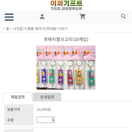
person
shopping_cart
search
홈
>
나전칠기/필통/파우치/하회탈/기러기
후레쉬열쇠고리(10개입)
제품설명
상세설명
상품가격
10,000원
수량